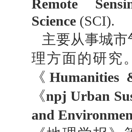
Remote Sens
Science
(SCI)
.
主要从事城市
理
方面的研究
《
Humanities 
《
npj Urban Sus
and Environmen