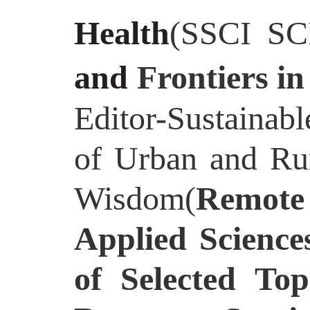
Health
(SSCI SC
and
Frontiers i
Editor-
Sustainab
of Urban and Rur
Wisdom
(
Remote
Applied Scienc
of Selected To